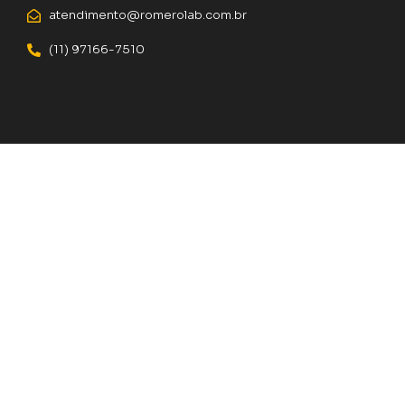
atendimento@romerolab.com.br
(11) 97166-7510