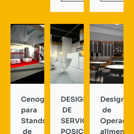
Cenografia
DESIGN
Design
para
DE
de
Stands
SERVIÇO,
Operaçã
de
POSICIONAMENTO
alimenta