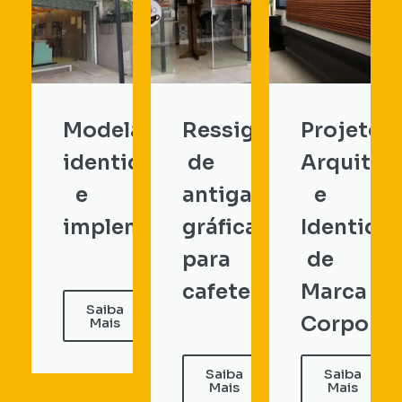
Modelagem,
Ressignificação
Projeto
identidade
de
Arquitet
e
antiga
e
implementação
gráfica
Identida
para
de
cafeteria
Marca
Saiba
Corporat
Mais
Saiba
Saiba
Mais
Mais