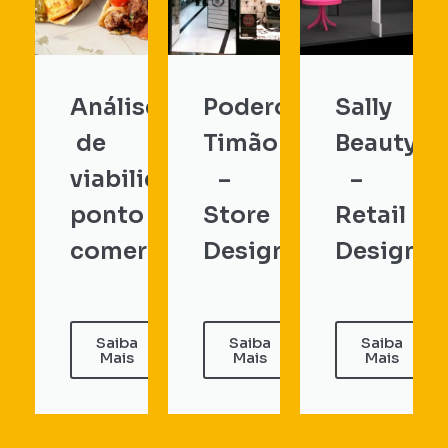
Análise
Poderoso
Sally
de
Timão
Beauty
viabilidade
–
–
ponto
Store
Retail
comercial...
Design...
Design...
Saiba
Saiba
Saiba
Mais
Mais
Mais